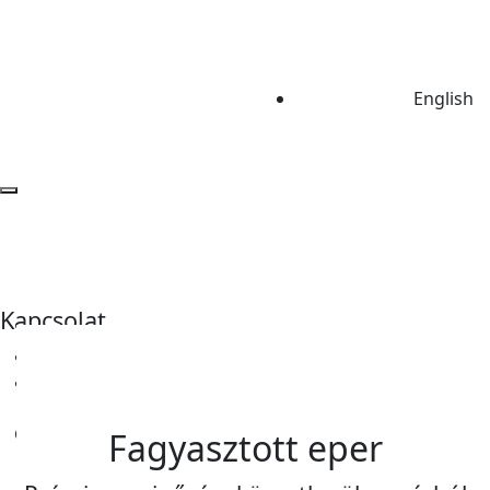
English
Kapcsolat
+36204354468
info@cigroup.hu
Get A Quote
Fagyasztott eper