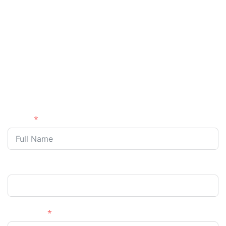
mailben! Segítünk abban,
hogy jobb minőségű epret
juttasson el ügyfeleihez –
közvetlenül a forrásból.
Name
Company
Email cím