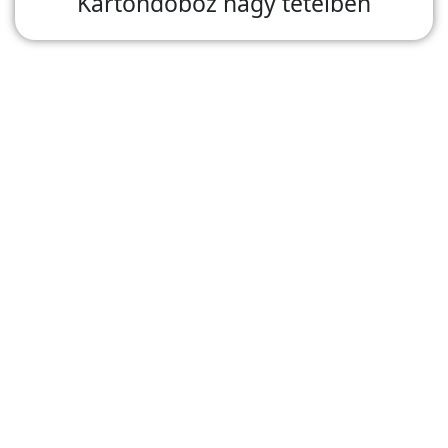
Kartondoboz nagy tételben
Szeretné kipróbálni
termékünket?
Örömmel biztosítunk
ingyenes mintát minősített
partnereinknek. Lépjen
velünk kapcsolatba
WhatsAppon vagy e-