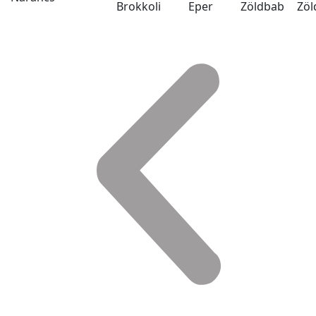
Brokkoli
Eper
Zöldbab
Zöl