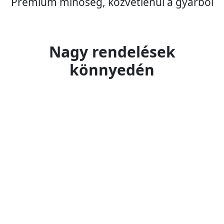
Prémium minőség, közvetlenül a gyárból
Nagy rendelések
könnyedén